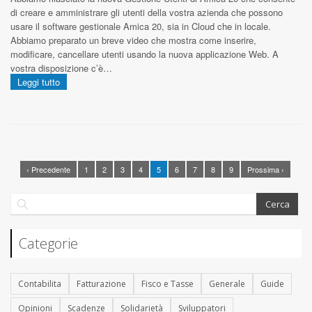
di creare e amministrare gli utenti della vostra azienda che possono
usare il software gestionale Amica 20, sia in Cloud che in locale.
Abbiamo preparato un breve video che mostra come inserire,
modificare, cancellare utenti usando la nuova applicazione Web. A
vostra disposizione c’è…
Leggi tutto
‹ Precedente
1
2
3
4
5
6
7
8
9
Prossima ›
Categorie
Contabilita
Fatturazione
Fisco e Tasse
Generale
Guide
Opinioni
Scadenze
Solidarietà
Sviluppatori