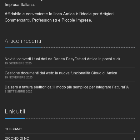
Impresa Italiana.
Affidabile e conveniente la linea Amica è l'ideale per Artigiani,
Commercianti, Professionisti e Piccole Imprese.
Articoli recenti
Novità: converti i tuoi dati da Danea EasyFatt ad Amica in pochi click
19 DICEMBRE 2025
Gestione documenti dal web: la nuova funzionalità Cloud di Amica
19 NOVEMBRE 2025
Da zero a fattura elettronica: il modo più semplice per integrare FatturaPA
3 SETTEMBRE 2025
Link utili
CHI SIAMO
DICONO DI NOI